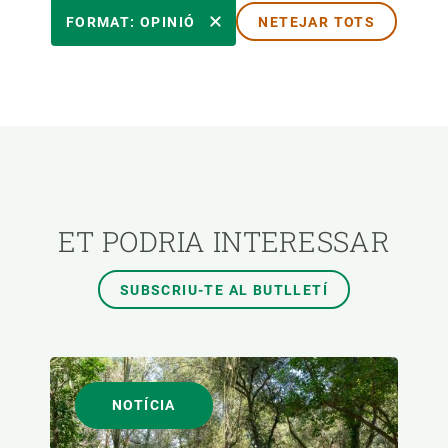
ÀREES DE RECERCA
FORMAT: OPINIÓ
NETEJAR TOTS
TEMES TRANSVERSALS
FORMAT
AUTOR
ET PODRIA INTERESSAR
SUBSCRIU-TE AL BUTLLETÍ
NOTÍCIA