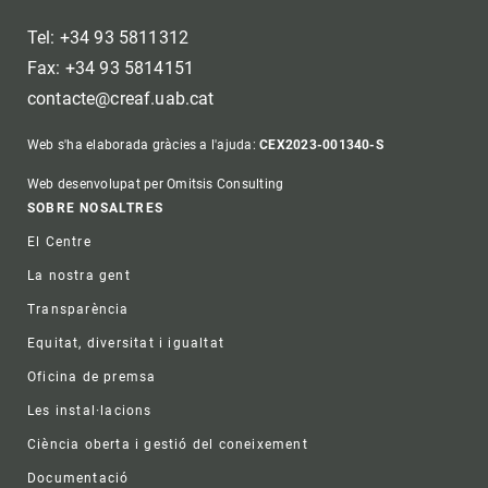
Tel: +34 93 5811312
Fax: +34 93 5814151
contacte@creaf.uab.cat
Web s'ha elaborada gràcies a l'ajuda:
CEX2023-001340-S
Web desenvolupat per Omitsis Consulting
Footer
SOBRE NOSALTRES
El Centre
La nostra gent
Transparència
Equitat, diversitat i igualtat
Oficina de premsa
Les instal·lacions
Ciència oberta i gestió del coneixement
Documentació