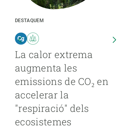
PARTICIPA
DESTAQUEM
DEST
NOTÍCIES I AGENDA
ina
La calor extrema
Les
augmenta les
pro
emissions de CO₂ en
ext
accelerar la
ca
"respiració" dels
s’
ecosistemes
ÁNGE