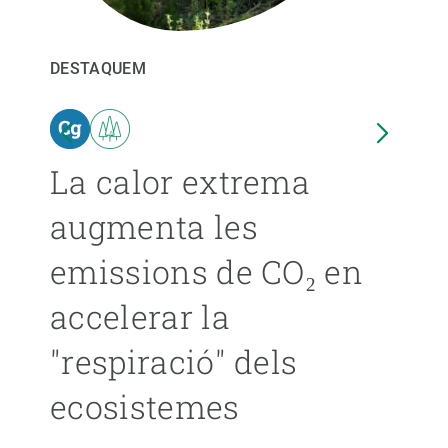
PARTICIPA
DESTAQUEM
DEST
NOTÍCIES I AGENDA
ina
La calor extrema
Les
augmenta les
pro
emissions de CO₂ en
ext
accelerar la
ca
"respiració" dels
s’
ecosistemes
ÁNGE