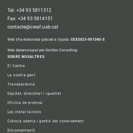
Tel: +34 93 5811312
Fax: +34 93 5814151
contacte@creaf.uab.cat
Web s'ha elaborada gràcies a l'ajuda:
CEX2023-001340-S
Web desenvolupat per Omitsis Consulting
Footer
SOBRE NOSALTRES
El Centre
La nostra gent
Transparència
Equitat, diversitat i igualtat
Oficina de premsa
Les instal·lacions
Ciència oberta i gestió del coneixement
Documentació