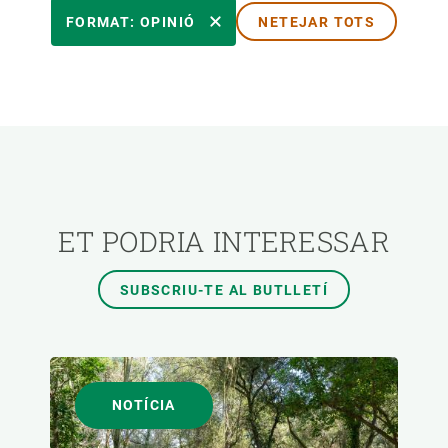
ÀREES DE RECERCA
FORMAT: OPINIÓ
NETEJAR TOTS
TEMES TRANSVERSALS
FORMAT
AUTOR
ET PODRIA INTERESSAR
SUBSCRIU-TE AL BUTLLETÍ
NOTÍCIA