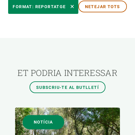
ÀREES DE RECERCA
FORMAT: REPORTATGE
NETEJAR TOTS
TEMES TRANSVERSALS
FORMAT
AUTOR
ET PODRIA INTERESSAR
SUBSCRIU-TE AL BUTLLETÍ
NOTÍCIA