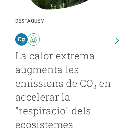
PARTICIPA
DESTAQUEM
DEST
NOTÍCIES I AGENDA
ina
La calor extrema
Les
augmenta les
pro
emissions de CO₂ en
ext
accelerar la
ca
"respiració" dels
s’
ecosistemes
ÁNGE