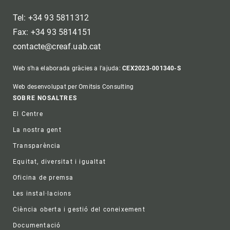
Tel: +34 93 5811312
Fax: +34 93 5814151
contacte@creaf.uab.cat
Web s'ha elaborada gràcies a l'ajuda:
CEX2023-001340-S
Web desenvolupat per Omitsis Consulting
Footer
SOBRE NOSALTRES
El Centre
La nostra gent
Transparència
Equitat, diversitat i igualtat
Oficina de premsa
Les instal·lacions
Ciència oberta i gestió del coneixement
Documentació