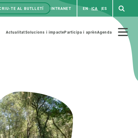
CRIU-TE AL BUTLLETÍ
INTRANET
EN
CA
ES
enú
p
Menú
Actualitat
Solucions i impacte
Participa i aprèn
Agenda
secundario
PARTICIPA
NOTÍCIES I AGENDA
iència i art
Agenda
es ciència amb nosaltres
Esdeveniments anteriors
aterials educatius
Actualitat
COL·LABORA
Notícies