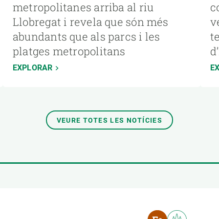
metropolitanes arriba al riu
c
Llobregat i revela que són més
v
abundants que als parcs i les
t
platges metropolitans
d
EXPLORAR
E
VEURE TOTES LES NOTÍCIES