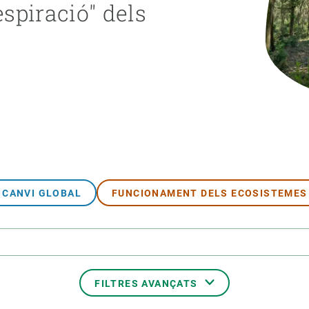
espiració" dels
erra
Serveis tècnics
Programa de màsters i doctorat
s
Vine de visitant o sabàtic
Segell de bones pràctiques HRS4R
Un lloc on créixer
Desenvolupament de carrera
Seminaris i activitats internes
T’oferim formació
CANVI GLOBAL
FUNCIONAMENT DELS ECOSISTEMES
FILTRES AVANÇATS