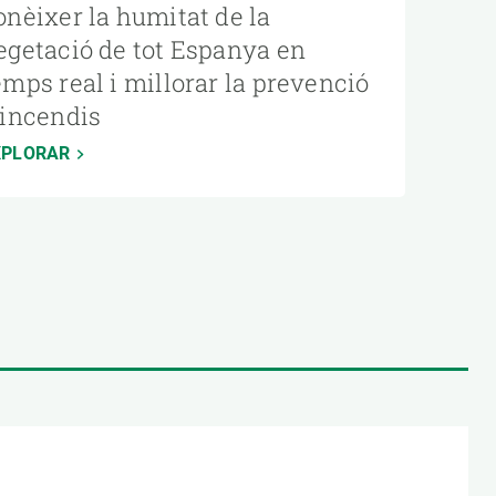
onèixer la humitat de la
egetació de tot Espanya en
emps real i millorar la prevenció
’incendis
XPLORAR