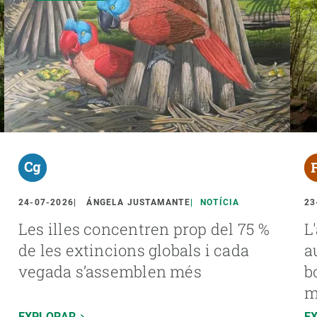
24-07-2026
ÁNGELA JUSTAMANTE
NOTÍCIA
23
Les illes concentren prop del 75 %
L
de les extincions globals i cada
a
vegada s’assemblen més
b
m
EXPLORAR
E