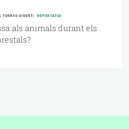
 TORRES GIBERT
REPORTATGE
ssa als animals durant els
orestals?