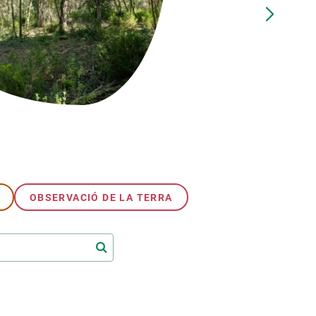
Biodiversitat
Canvi global
Funcionament dels ecosistemes
Observació de la terra
OBSERVACIÓ DE LA TERRA