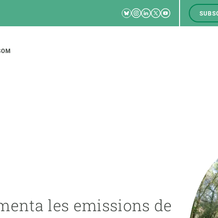
Bluesky
Instagram
Linkedin
Twitter
Youtube
SUBS
RRSS
M
to
SOM
tion
CIÈNCIA EN ACCIÓ
UNEIX-TE A NOSALTRES
a
Impacte
Borsa de treball
C
Solucions
Oportunitats acadèmiques
F
Innovació
Demana la teva MSCA-PF
M
menta les emissions de
 ecosistemes
Política i gestió
Demana la teva beca ERC