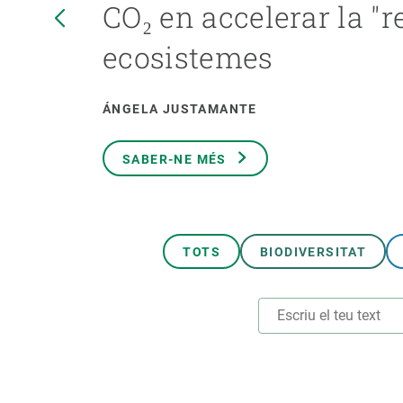
CO₂ en accelerar la "r
Marca i logotips
Observació de la t
Infraestructures
Temes transversal
ecosistemes
Equitat, Diversitat i Inclusió (EDI)
Publicacions
Oficina de premsa
Synthesis Actions
ÁNGELA JUSTAMANTE
Ciència oberta i gestió del coneixement
Documentació
SABER-NE MÉS
TOTS
BIODIVERSITAT