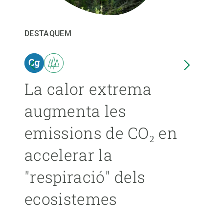
PARTICIPA
DESTAQUEM
DEST
NOTÍCIES I AGENDA
ina
La calor extrema
Les
augmenta les
pro
emissions de CO₂ en
ext
accelerar la
ca
"respiració" dels
s’
ecosistemes
ÁNGE