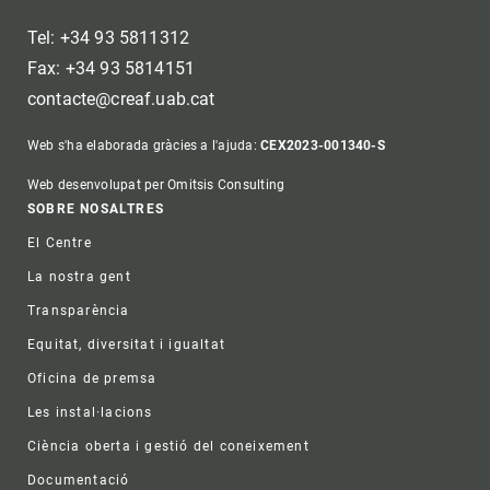
Tel: +34 93 5811312
Fax: +34 93 5814151
contacte@creaf.uab.cat
Web s'ha elaborada gràcies a l'ajuda:
CEX2023-001340-S
Web desenvolupat per Omitsis Consulting
Footer
SOBRE NOSALTRES
El Centre
La nostra gent
Transparència
Equitat, diversitat i igualtat
Oficina de premsa
Les instal·lacions
Ciència oberta i gestió del coneixement
Documentació