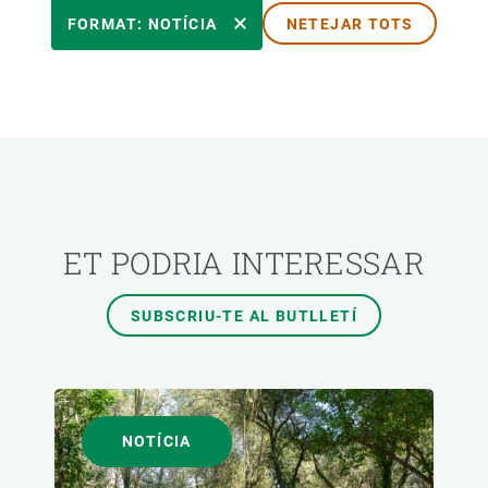
ÀREES DE RECERCA
FORMAT: NOTÍCIA
NETEJAR TOTS
TEMES TRANSVERSALS
FORMAT
AUTOR
ET PODRIA INTERESSAR
SUBSCRIU-TE AL BUTLLETÍ
NOTÍCIA