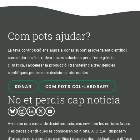
Com pots ajudar?
La teva contribució ens ajuda a donar suport al jove talent científic i
consolidar el sènior, idear noves solucions per a l'emergència
climàtica, i accelerar la producció i transferència d’evidències
científiques per prendre decisions informades.
DONAR
COM POTS COL·LABORAR?
No et perdis cap notícia
Bluesky
Instagram
Linkedin
Twitter
Youtube
Vivim en una època de desinformació, ens envolten les notícies falses
i les dades científiques es consideren opinions. Al CREAF disposem
d'un equip de periodistes, científics i dissenyadors dedicats a la difusió