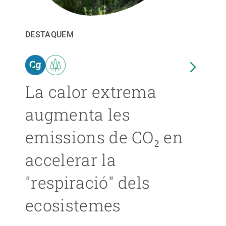
PARTICIPA
DESTAQUEM
DEST
NOTÍCIES I AGENDA
ina
La calor extrema
Les
augmenta les
pro
emissions de CO₂ en
ext
accelerar la
ca
"respiració" dels
s’
ecosistemes
ÁNGE