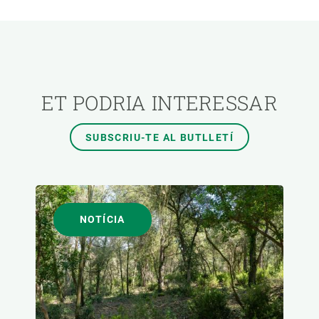
ÀREES DE RECERCA
TEMES TRANSVERSALS
ET PODRIA INTERESSAR
FORMAT
SUBSCRIU-TE AL BUTLLETÍ
AUTOR
NOTÍCIA