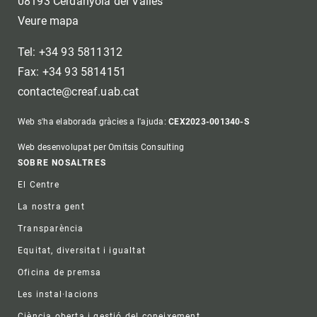
08193 Cerdanyola del Vallès
Veure mapa
Tel: +34 93 5811312
Fax: +34 93 5814151
contacte@creaf.uab.cat
Web s'ha elaborada gràcies a l'ajuda:
CEX2023-001340-S
Web desenvolupat per Omitsis Consulting
Footer
SOBRE NOSALTRES
El Centre
La nostra gent
Transparència
Equitat, diversitat i igualtat
Oficina de premsa
Les instal·lacions
Ciència oberta i gestió del coneixement