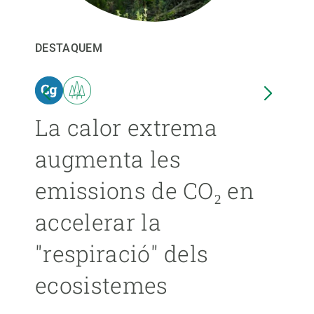
PARTICIPA
DESTAQUEM
DEST
NOTÍCIES I AGENDA
ina
La calor extrema
Les
augmenta les
pro
emissions de CO₂ en
ext
accelerar la
ca
"respiració" dels
s’
ecosistemes
ÁNGE