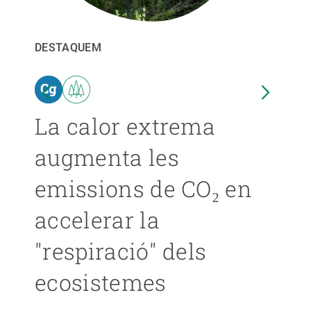
PARTICIPA
DESTAQUEM
DEST
NOTÍCIES I AGENDA
ina
La calor extrema
Les
augmenta les
pro
emissions de CO₂ en
ext
accelerar la
ca
"respiració" dels
s’
ecosistemes
ÁNGE