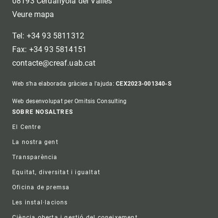
08193 Cerdanyola del Vallès
Veure mapa
Tel: +34 93 5811312
Fax: +34 93 5814151
contacte@creaf.uab.cat
Web s'ha elaborada gràcies a l'ajuda:
CEX2023-001340-S
Web desenvolupat per Omitsis Consulting
Footer
SOBRE NOSALTRES
El Centre
La nostra gent
Transparència
Equitat, diversitat i igualtat
Oficina de premsa
Les instal·lacions
Ciència oberta i gestió del coneixement