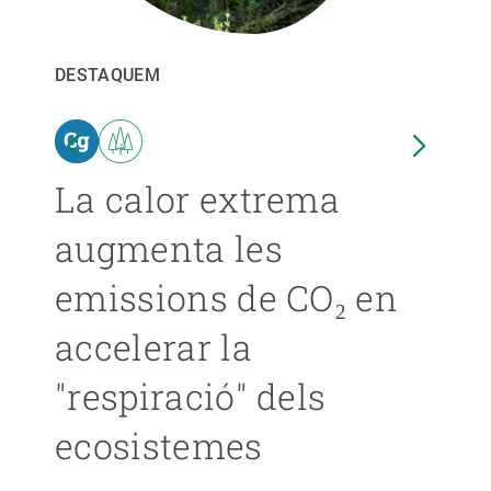
PARTICIPA
DESTAQUEM
DEST
NOTÍCIES I AGENDA
ina
La calor extrema
Les
augmenta les
pro
emissions de CO₂ en
ext
accelerar la
ca
"respiració" dels
s’
ecosistemes
ÁNGE