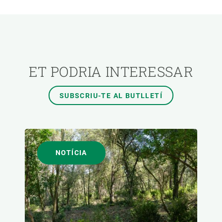
ÀREES DE RECERCA
TEMES TRANSVERSALS
ET PODRIA INTERESSAR
FORMAT
SUBSCRIU-TE AL BUTLLETÍ
AUTOR
NOTÍCIA