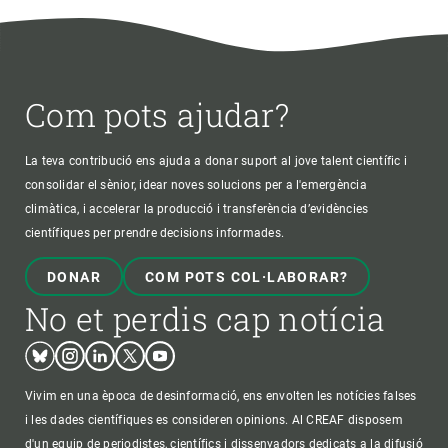
Com pots ajudar?
La teva contribució ens ajuda a donar suport al jove talent científic i
consolidar el sènior, idear noves solucions per a l'emergència
climàtica, i accelerar la producció i transferència d’evidències
científiques per prendre decisions informades.
DONAR
COM POTS COL·LABORAR?
No et perdis cap notícia
Bluesky
Instagram
Linkedin
Twitter
Youtube
Vivim en una època de desinformació, ens envolten les notícies falses
i les dades científiques es consideren opinions. Al CREAF disposem
d'un equip de periodistes, científics i dissenyadors dedicats a la difusió