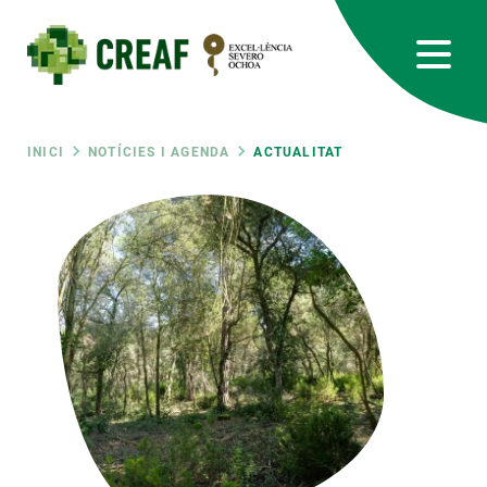
Vés
al
contingut
CREAF
EN
CA
ES
Bluesky
Instagram
Linkedin
Twitter
Youtube
RRSS
Fil
INICI
NOTÍCIES I AGENDA
ACTUALITAT
Featured
INTRANET
d'ariadna
responsive
Responsive
SOBRE NOSALTRES
menu
RECERCA
CIÈNCIA EN ACCIÓ
UNEIX-TE A NOSALTRES