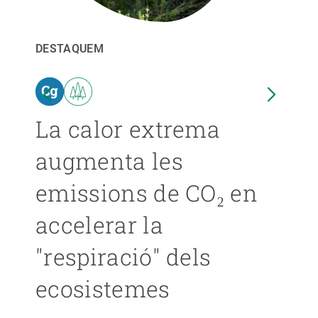
PARTICIPA
DESTAQUEM
DEST
NOTÍCIES I AGENDA
ina
La calor extrema
Les
augmenta les
pro
emissions de CO₂ en
ext
accelerar la
ca
"respiració" dels
s’
ecosistemes
ÁNGE