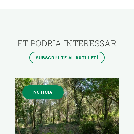
ÀREES DE RECERCA
TEMES TRANSVERSALS
ET PODRIA INTERESSAR
FORMAT
SUBSCRIU-TE AL BUTLLETÍ
AUTOR
NOTÍCIA