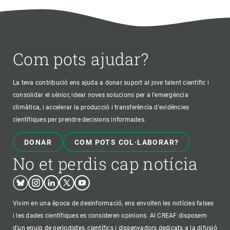
Com pots ajudar?
La teva contribució ens ajuda a donar suport al jove talent científic i
consolidar el sènior, idear noves solucions per a l'emergència
climàtica, i accelerar la producció i transferència d’evidències
científiques per prendre decisions informades.
DONAR
COM POTS COL·LABORAR?
No et perdis cap notícia
Bluesky
Instagram
Linkedin
Twitter
Youtube
Vivim en una època de desinformació, ens envolten les notícies falses
i les dades científiques es consideren opinions. Al CREAF disposem
d'un equip de periodistes, científics i dissenyadors dedicats a la difusió