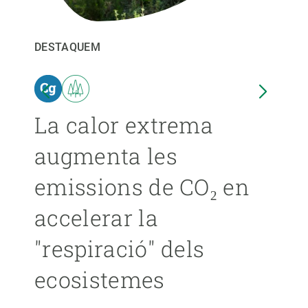
PARTICIPA
DESTAQUEM
DEST
NOTÍCIES I AGENDA
ina
La calor extrema
Les
augmenta les
pro
emissions de CO₂ en
ext
accelerar la
ca
"respiració" dels
s’
ecosistemes
ÁNGE