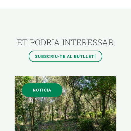
ÀREES DE RECERCA
TEMES TRANSVERSALS
ET PODRIA INTERESSAR
FORMAT
SUBSCRIU-TE AL BUTLLETÍ
AUTOR
NOTÍCIA