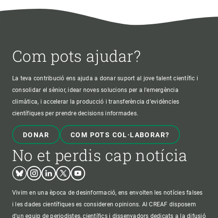
Com pots ajudar?
La teva contribució ens ajuda a donar suport al jove talent científic i
consolidar el sènior, idear noves solucions per a l'emergència
climàtica, i accelerar la producció i transferència d’evidències
científiques per prendre decisions informades.
DONAR
COM POTS COL·LABORAR?
No et perdis cap notícia
Bluesky
Instagram
Linkedin
Twitter
Youtube
Vivim en una època de desinformació, ens envolten les notícies falses
i les dades científiques es consideren opinions. Al CREAF disposem
d'un equip de periodistes, científics i dissenyadors dedicats a la difusió