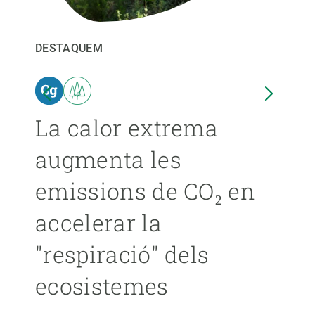
PARTICIPA
DESTAQUEM
DEST
NOTÍCIES I AGENDA
ina
La calor extrema
Les
augmenta les
pro
emissions de CO₂ en
ext
accelerar la
ca
"respiració" dels
s’
ecosistemes
ÁNGE