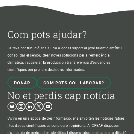
Com pots ajudar?
La teva contribució ens ajuda a donar suport al jove talent científic i
consolidar el sènior, idear noves solucions per a l'emergència
climàtica, i accelerar la producció i transferència d’evidències
científiques per prendre decisions informades.
DONAR
COM POTS COL·LABORAR?
No et perdis cap notícia
Bluesky
Instagram
Linkedin
Twitter
Youtube
Vivim en una època de desinformació, ens envolten les notícies falses
i les dades científiques es consideren opinions. Al CREAF disposem
d'un equip de periodistes, científics i dissenyadors dedicats a la difusió