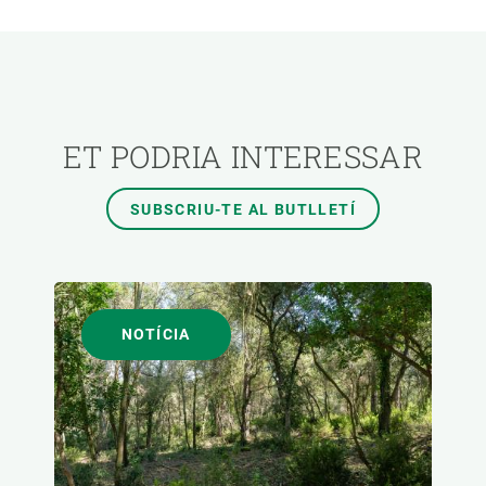
ÀREES DE RECERCA
TEMES TRANSVERSALS
ET PODRIA INTERESSAR
FORMAT
SUBSCRIU-TE AL BUTLLETÍ
AUTOR
NOTÍCIA