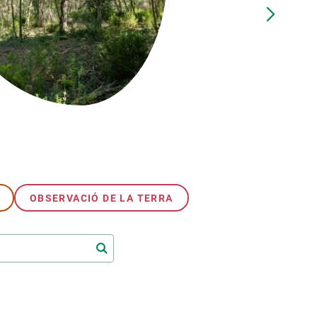
Biodiversitat
Canvi global
Funcionament dels ecosistemes
Observació de la terra
OBSERVACIÓ DE LA TERRA