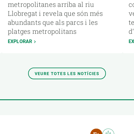
metropolitanes arriba al riu
c
Llobregat i revela que són més
v
abundants que als parcs i les
t
platges metropolitans
d
EXPLORAR
E
VEURE TOTES LES NOTÍCIES