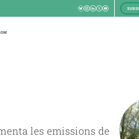
Bluesky
Instagram
Linkedin
Twitter
Youtube
SUBS
RRSS
M
to
SOM
tion
CIÈNCIA EN ACCIÓ
UNEIX-TE A NOSALTRES
a
Impacte
Borsa de treball
C
Solucions
Oportunitats acadèmiques
F
Innovació
Demana la teva MSCA-PF
M
menta les emissions de
 ecosistemes
Política i gestió
Demana la teva beca ERC