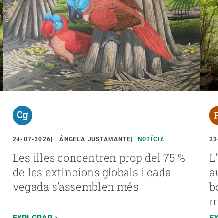
24-07-2026
ÁNGELA JUSTAMANTE
NOTÍCIA
23
Les illes concentren prop del 75 %
L
de les extincions globals i cada
a
vegada s’assemblen més
b
m
EXPLORAR
E