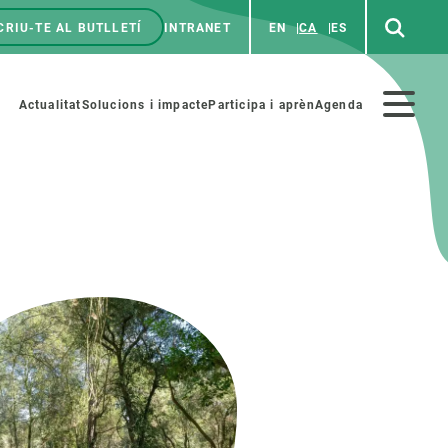
CRIU-TE AL BUTLLETÍ
INTRANET
EN
CA
ES
enú
p
Menú
Actualitat
Solucions i impacte
Participa i aprèn
Agenda
secundario
PARTICIPA
NOTÍCIES I AGENDA
iència i art
Agenda
es ciència amb nosaltres
Esdeveniments anteriors
aterials educatius
Actualitat
COL·LABORA
Notícies