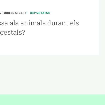
 TORRES GIBERT
REPORTATGE
ssa als animals durant els
orestals?