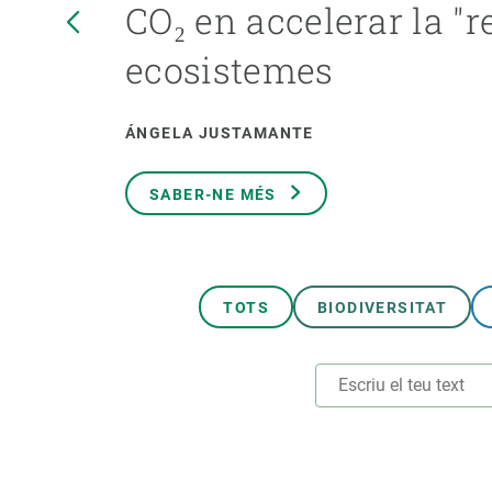
CO₂ en accelerar la "r
Marca i logotips
Observació de la t
Infraestructures
Temes transversal
ecosistemes
Equitat, Diversitat i Inclusió (EDI)
Publicacions
Oficina de premsa
Synthesis Actions
ÁNGELA JUSTAMANTE
Ciència oberta i gestió del coneixement
Documentació
SABER-NE MÉS
TOTS
BIODIVERSITAT