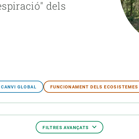
espiració" dels
erra
Serveis tècnics
Programa de màsters i doctorat
s
Vine de visitant o sabàtic
Segell de bones pràctiques HRS4R
Un lloc on créixer
Desenvolupament de carrera
Seminaris i activitats internes
T’oferim formació
CANVI GLOBAL
FUNCIONAMENT DELS ECOSISTEMES
FILTRES AVANÇATS