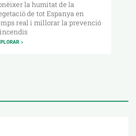
onèixer la humitat de la
egetació de tot Espanya en
emps real i millorar la prevenció
’incendis
XPLORAR