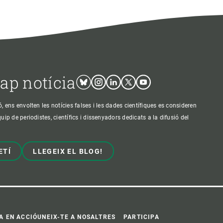
cap notícia
Bluesky
Instagram
Linkedin
Twitter
Youtube
ens envolten les notícies falses i les dades científiques es consideren
p de periodistes, científics i dissenyadors dedicats a la difusió del
ETÍ
LLEGEIX EL BLOG!
A EN ACCIÓ
UNEIX-TE A NOSALTRES
PARTICIPA