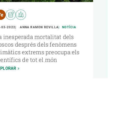
-03-2022
ANNA RAMON REVILLA
NOTÍCIA
a inesperada mortalitat dels
oscos després dels fenòmens
limàtics extrems preocupa els
ientífics de tot el món
XPLORAR