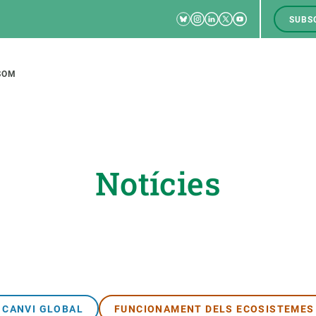
Bluesky
Instagram
Linkedin
Twitter
Youtube
SUBS
RRSS
M
to
SOM
tion
Notícies
CIÈNCIA EN ACCIÓ
UNEIX-TE A NOSALTRES
a
Impacte
Borsa de treball
C
Solucions
Oportunitats acadèmiques
F
Innovació
Demana la teva MSCA-PF
M
 ecosistemes
Política i gestió
Demana la teva beca ERC
CANVI GLOBAL
FUNCIONAMENT DELS ECOSISTEMES