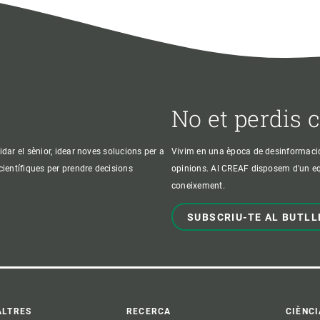
No et perdis 
idar el sènior, idear noves solucions per a
Vivim en una època de desinformació, 
 científiques per prendre decisions
opinions. Al CREAF disposem d'un equi
coneixement.
SUBSCRIU-TE AL BUTLL
ALTRES
RECERCA
CIÈNCI