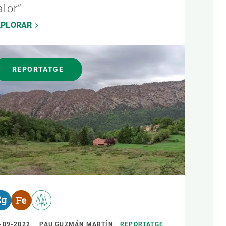
alor”
XPLORAR
REPORTATGE
-09-2022
PAU GUZMÁN MARTÍN
REPORTATGE