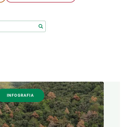
Biodiversitat
Canvi global
Funcionament dels ecosistemes
Observació de la terra
INFOGRAFIA