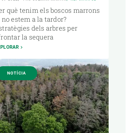
er què tenim els boscos marrons
i no estem a la tardor?
stratègies dels arbres per
frontar la sequera
XPLORAR
NOTÍCIA