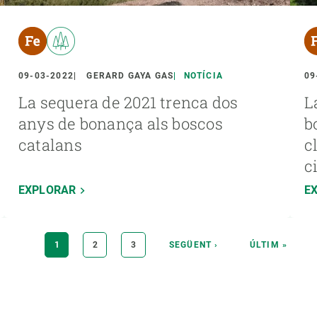
09-03-2022
GERARD GAYA GAS
NOTÍCIA
09
La sequera de 2021 trenca dos
L
anys de bonança als boscos
b
catalans
c
c
EXPLORAR
E
PÀGINA
1
PÀGINA
2
PÀGINA
3
PÀGINA
SEGÜENT ›
ÚLTIMA
ÚLTIM »
ACTUAL
SEGÜENT
PÀGINA