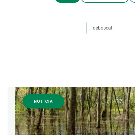
Marca i logotips
Observació de la t
Infraestructures
Temes transversal
Equitat, Diversitat i Inclusió (EDI)
Publicacions
Oficina de premsa
Synthesis Actions
Ciència oberta i gestió del coneixement
Documentació
ÀREES DE RECERCA
FORMAT
NOTÍCIA