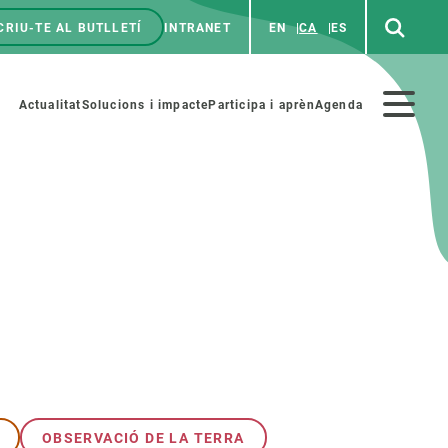
CRIU-TE AL BUTLLETÍ
INTRANET
EN
CA
ES
enú
p
Menú
Actualitat
Solucions i impacte
Participa i aprèn
Agenda
secundario
PARTICIPA
NOTÍCIES I AGENDA
iència i art
Agenda
es ciència amb nosaltres
Esdeveniments anteriors
aterials educatius
Actualitat
COL·LABORA
Notícies
OBSERVACIÓ DE LA TERRA