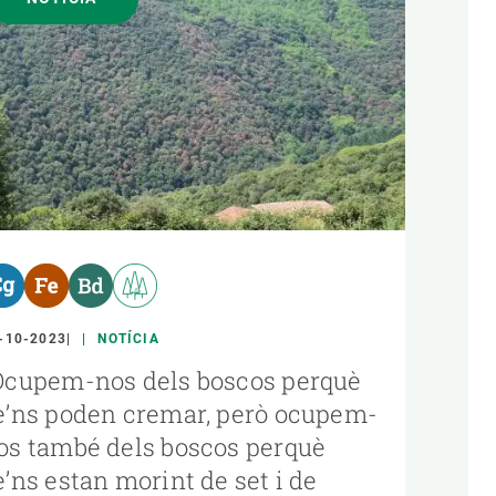
-10-2023
NOTÍCIA
Ocupem-nos dels boscos perquè
e’ns poden cremar, però ocupem-
os també dels boscos perquè
e’ns estan morint de set i de