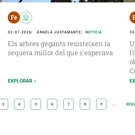
02-07-2026
ÁNGELA JUSTAMANTE
NOTÍCIA
30
Els arbres gegants resisteixen la
U
sequera millor del que s'esperava
l
o
C
EXPLORAR
E
…
A
PÀGINA
3
PÀGINA
4
PÀGINA
5
PÀGINA
6
PÀGINA
7
PÀGINA
8
PÀGINA
9
PÀG
SEG
SEG