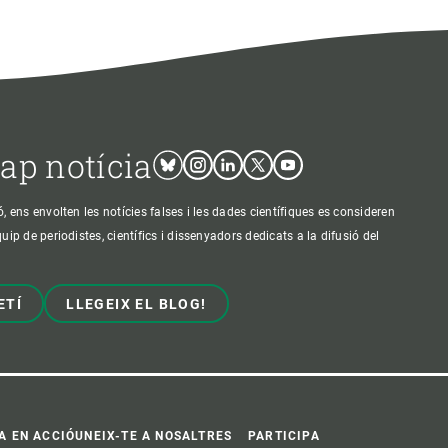
cap notícia
Bluesky
Instagram
Linkedin
Twitter
Youtube
ens envolten les notícies falses i les dades científiques es consideren
p de periodistes, científics i dissenyadors dedicats a la difusió del
ETÍ
LLEGEIX EL BLOG!
A EN ACCIÓ
UNEIX-TE A NOSALTRES
PARTICIPA