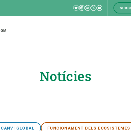
Bluesky
Instagram
Linkedin
Twitter
Youtube
SUBS
RRSS
M
to
SOM
tion
Notícies
CIÈNCIA EN ACCIÓ
UNEIX-TE A NOSALTRES
a
Impacte
Borsa de treball
C
Solucions
Oportunitats acadèmiques
F
Innovació
Demana la teva MSCA-PF
M
 ecosistemes
Política i gestió
Demana la teva beca ERC
CANVI GLOBAL
FUNCIONAMENT DELS ECOSISTEMES