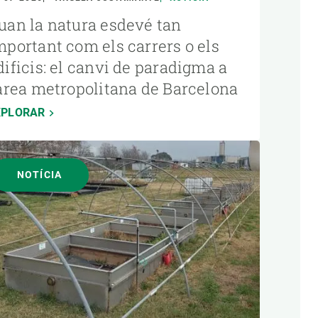
uan la natura esdevé tan
mportant com els carrers o els
dificis: el canvi de paradigma a
’àrea metropolitana de Barcelona
XPLORAR
NOTÍCIA