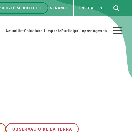
CRIU-TE AL BUTLLETÍ
INTRANET
EN
CA
ES
enú
p
Menú
Actualitat
Solucions i impacte
Participa i aprèn
Agenda
secundario
PARTICIPA
NOTÍCIES I AGENDA
iència i art
Agenda
es ciència amb nosaltres
Esdeveniments anteriors
aterials educatius
Actualitat
COL·LABORA
Notícies
OBSERVACIÓ DE LA TERRA