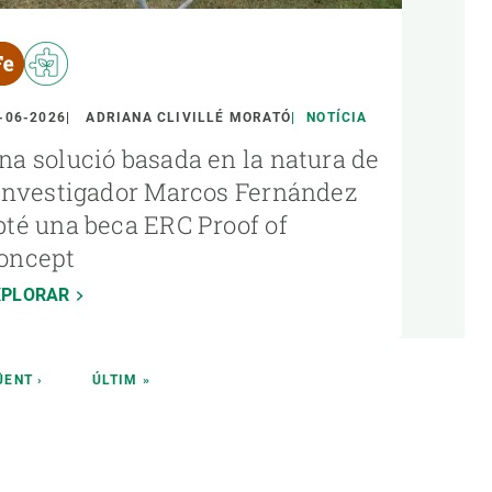
-06-2026
ADRIANA CLIVILLÉ MORATÓ
NOTÍCIA
na solució basada en la natura de
’investigador Marcos Fernández
bté una beca ERC Proof of
oncept
XPLORAR
INA
ÜENT ›
ÚLTIMA
ÚLTIM »
ÜENT
PÀGINA