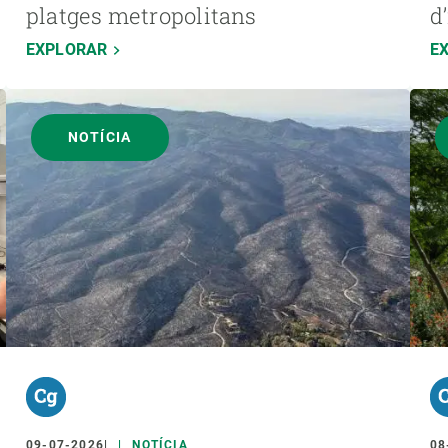
platges metropolitans
d
EXPLORAR
E
NOTÍCIA
09-07-2026
NOTÍCIA
08