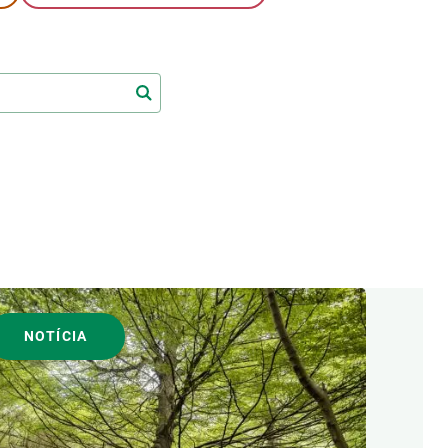
Biodiversitat
Canvi global
Funcionament dels ecosistemes
Observació de la terra
NOTÍCIA