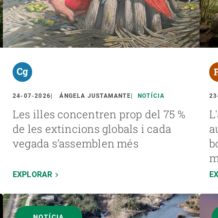
24-07-2026
ÁNGELA JUSTAMANTE
NOTÍCIA
23
Les illes concentren prop del 75 %
L
de les extincions globals i cada
a
vegada s’assemblen més
b
m
EXPLORAR
E
NOTÍCIA