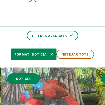
erra
Serveis tècnics
Programa de màsters i doctorat
s
Vine de visitant o sabàtic
Segell de bones pràctiques HRS4R
Un lloc on créixer
Desenvolupament de carrera
FILTRES AVANÇATS
Seminaris i activitats internes
T’oferim formació
TEMES TRANSVERSALS
FORMAT: NOTÍCIA
NETEJAR TOTS
AUTOR
NOTÍCIA