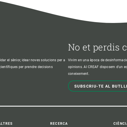
No et perdis 
idar el sènior, idear noves solucions per a
Vivim en una època de desinformació, 
 científiques per prendre decisions
opinions. Al CREAF disposem d'un equi
coneixement.
SUBSCRIU-TE AL BUTLL
ALTRES
RECERCA
CIÈNCI