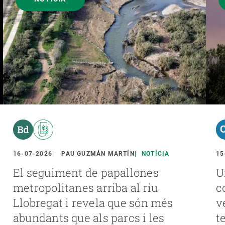
16-07-2026
PAU GUZMÁN MARTÍN
NOTÍCIA
15
El seguiment de papallones
U
metropolitanes arriba al riu
c
Llobregat i revela que són més
v
abundants que als parcs i les
t