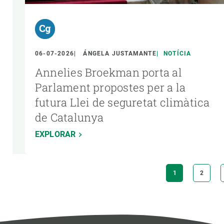
06-07-2026
ÁNGELA JUSTAMANTE
NOTÍCIA
Annelies Broekman porta al
Parlament propostes per a la
futura Llei de seguretat climàtica
de Catalunya
EXPLORAR
Paginació
PÀGINA
1
PÀGIN
2
ACTUAL