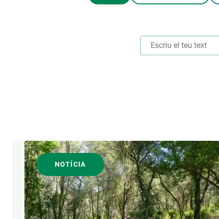
Marca i logotips
Observació de la t
Infraestructures
Temes transversal
Equitat, Diversitat i Inclusió (EDI)
Publicacions
Oficina de premsa
Synthesis Actions
Ciència oberta i gestió del coneixement
Documentació
ÀREES DE RECERCA
FORMAT
NOTÍCIA