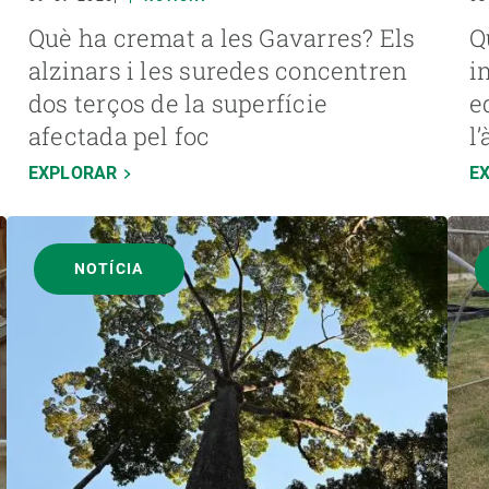
Què ha cremat a les Gavarres? Els
Q
alzinars i les suredes concentren
i
dos terços de la superfície
e
afectada pel foc
l
EXPLORAR
E
NOTÍCIA