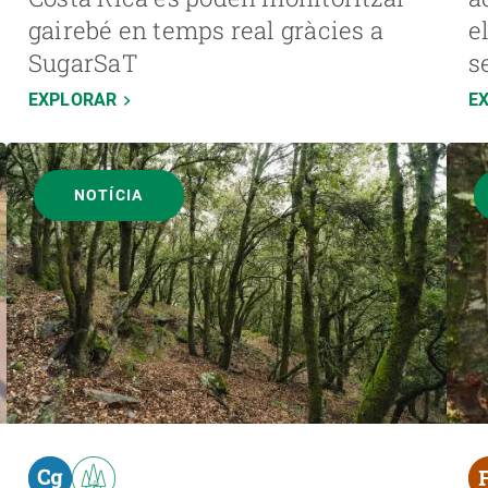
gairebé en temps real gràcies a
e
SugarSaT
s
EXPLORAR
E
NOTÍCIA