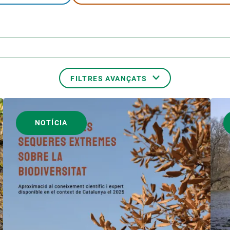
erra
Serveis tècnics
Programa de màsters i doctorat
s
Vine de visitant o sabàtic
Segell de bones pràctiques HRS4R
Un lloc on créixer
Desenvolupament de carrera
FILTRES AVANÇATS
Seminaris i activitats internes
T’oferim formació
TEMES TRANSVERSALS
NOTÍCIA
AUTOR