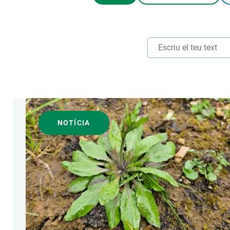
Marca i logotips
Observació de la t
Infraestructures
Temes transversal
Equitat, Diversitat i Inclusió (EDI)
Publicacions
Oficina de premsa
Synthesis Actions
Ciència oberta i gestió del coneixement
Documentació
ÀREES DE RECERCA
NOTÍCIA
FORMAT