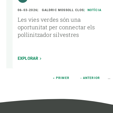
06-03-2026
GALDRIC MOSSOLL CLOS
NOTÍCIA
Les vies verdes són una
oportunitat per connectar els
pol·linitzador silvestres
EXPLORAR
Paginació
…
PRIMERA
« PRIMER
PÀGINA
‹ ANTERIOR
PÀGINA
ANTERIOR