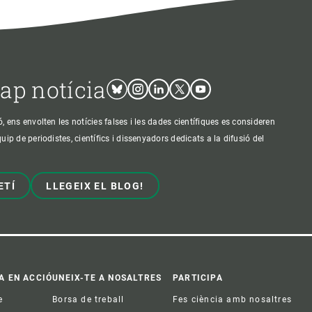
cap notícia
Bluesky
Instagram
Linkedin
Twitter
Youtube
ens envolten les notícies falses i les dades científiques es consideren
p de periodistes, científics i dissenyadors dedicats a la difusió del
ETÍ
LLEGEIX EL BLOG!
A EN ACCIÓ
UNEIX-TE A NOSALTRES
PARTICIPA
e
Borsa de treball
Fes ciència amb nosaltres