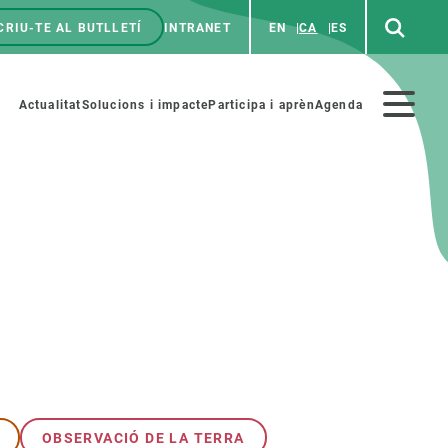
CRIU-TE AL BUTLLETÍ
INTRANET
EN
CA
ES
enú
p
Menú
Actualitat
Solucions i impacte
Participa i aprèn
Agenda
secundario
PARTICIPA
NOTÍCIES I AGENDA
iència i art
Agenda
es ciència amb nosaltres
Esdeveniments anteriors
aterials educatius
Actualitat
COL·LABORA
Notícies
OBSERVACIÓ DE LA TERRA