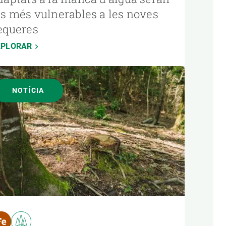
ls més vulnerables a les noves
equeres
XPLORAR
NOTÍCIA