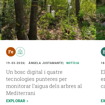
19-03-2026
ÁNGELA JUSTAMANTE
NOTÍCIA
18
Un bosc digital i quatre
E
tecnologies punteres per
e
monitorar l’aigua dels arbres al
c
Mediterrani
EXPLORAR
E