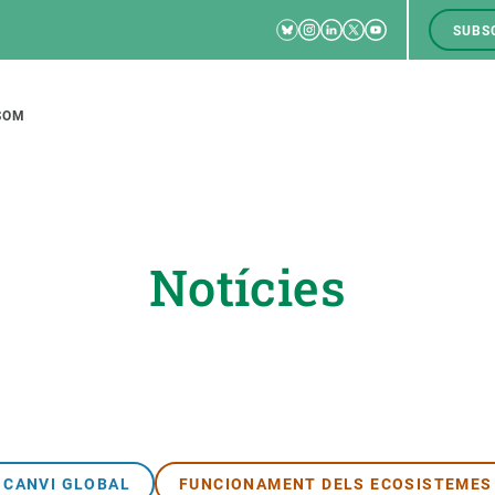
Bluesky
Instagram
Linkedin
Twitter
Youtube
SUBS
RRSS
M
to
SOM
tion
Notícies
CIÈNCIA EN ACCIÓ
UNEIX-TE A NOSALTRES
a
Impacte
Borsa de treball
C
Solucions
Oportunitats acadèmiques
F
Innovació
Demana la teva MSCA-PF
M
 ecosistemes
Política i gestió
Demana la teva beca ERC
CANVI GLOBAL
FUNCIONAMENT DELS ECOSISTEMES