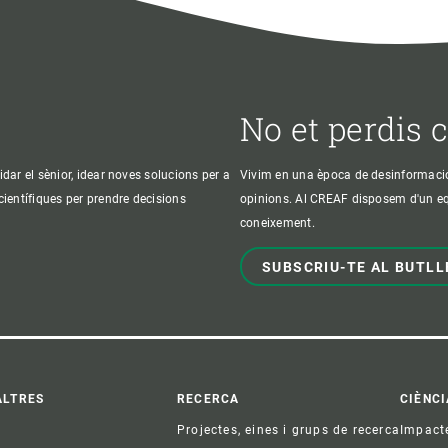
No et perdis 
idar el sènior, idear noves solucions per a
Vivim en una època de desinformació, 
 científiques per prendre decisions
opinions. Al CREAF disposem d'un equi
coneixement.
SUBSCRIU-TE AL BUTLL
ter
ALTRES
RECERCA
CIÈNCI
Projectes, eines i grups de recerca
Impact