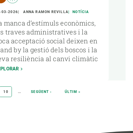
-03-2026
ANNA RAMON REVILLA
NOTÍCIA
a manca d’estímuls econòmics,
es traves administratives i la
oca acceptació social deixen en
tand by la gestió dels boscos i la
eva resiliència al canvi climàtic
XPLORAR
…
A
PÀGINA
10
PÀGINA
SEGÜENT ›
ÚLTIMA
ÚLTIM »
SEGÜENT
PÀGINA