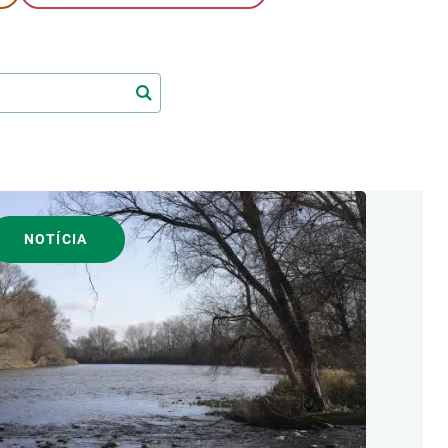
Biodiversitat
Canvi global
Funcionament dels ecosistemes
Observació de la terra
NOTÍCIA