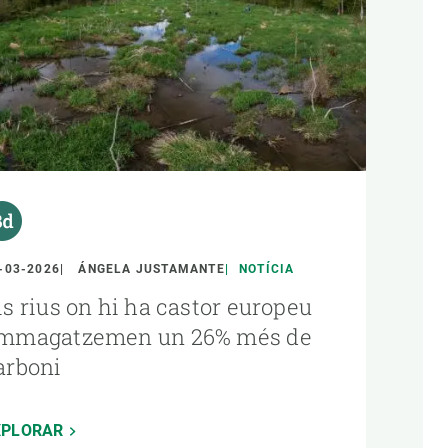
-03-2026
ÁNGELA JUSTAMANTE
NOTÍCIA
ls rius on hi ha castor europeu
mmagatzemen un 26% més de
arboni
XPLORAR