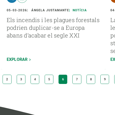
05-03-2026
ÁNGELA JUSTAMANTE
NOTÍCIA
04
Els incendis i les plagues forestals
L
podrien duplicar-se a Europa
l
abans d’acabar el segle XXI
p
s
s
EXPLORAR
E
PÀGINA
2
PÀGINA
3
PÀGINA
4
PÀGINA
5
PÀGINA
6
PÀGINA
7
PÀGINA
8
PÀGIN
9
ACTUAL