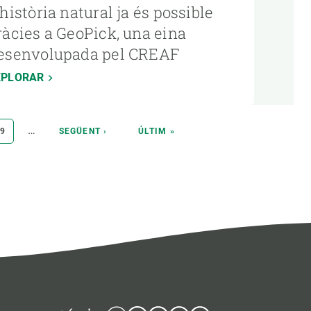
’història natural ja és possible
ràcies a GeoPick, una eina
esenvolupada pel CREAF
XPLORAR
…
PÀGINA
9
PÀGINA
SEGÜENT ›
ÚLTIMA
ÚLTIM »
SEGÜENT
PÀGINA
Bluesky
Instagram
Linkedin
Twitter
Youtube