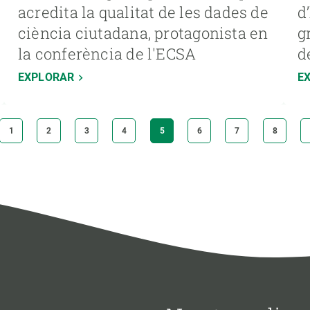
acredita la qualitat de les dades de
d
ciència ciutadana, protagonista en
g
la conferència de l'ECSA
d
EXPLORAR
E
PÀGINA
1
PÀGINA
2
PÀGINA
3
PÀGINA
4
PÀGINA
5
PÀGINA
6
PÀGINA
7
PÀGINA
8
ACTUAL