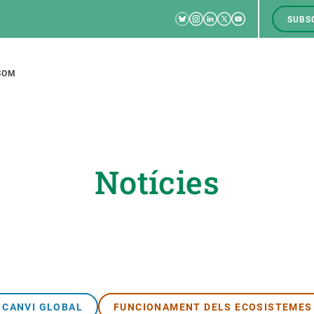
Bluesky
Instagram
Linkedin
Twitter
Youtube
SUBS
RRSS
M
to
SOM
tion
Notícies
CIÈNCIA EN ACCIÓ
UNEIX-TE A NOSALTRES
a
Impacte
Borsa de treball
C
Solucions
Oportunitats acadèmiques
F
Innovació
Demana la teva MSCA-PF
M
 ecosistemes
Política i gestió
Demana la teva beca ERC
CANVI GLOBAL
FUNCIONAMENT DELS ECOSISTEMES