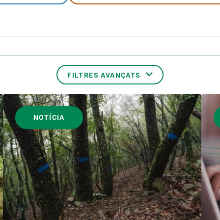
erra
Serveis tècnics
Programa de màsters i doctorat
s
Vine de visitant o sabàtic
Segell de bones pràctiques HRS4R
Un lloc on créixer
Desenvolupament de carrera
FILTRES AVANÇATS
Seminaris i activitats internes
T’oferim formació
TEMES TRANSVERSALS
NOTÍCIA
AUTOR