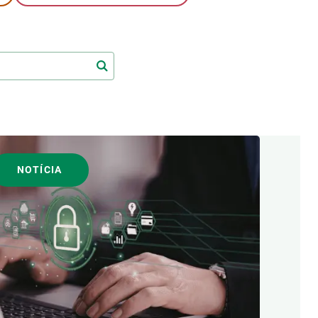
Biodiversitat
Canvi global
Funcionament dels ecosistemes
Observació de la terra
NOTÍCIA