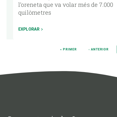
l’oreneta que va volar més de 7.000
quilòmetres
EXPLORAR
Paginació
PRIMERA
« PRIMER
PÀGINA
‹ ANTERIOR
PÀGINA
ANTERIOR