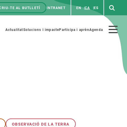
CRIU-TE AL BUTLLETÍ
INTRANET
EN
CA
ES
enú
p
Menú
Actualitat
Solucions i impacte
Participa i aprèn
Agenda
secundario
PARTICIPA
NOTÍCIES I AGENDA
iència i art
Agenda
es ciència amb nosaltres
Esdeveniments anteriors
aterials educatius
Actualitat
COL·LABORA
Notícies
OBSERVACIÓ DE LA TERRA