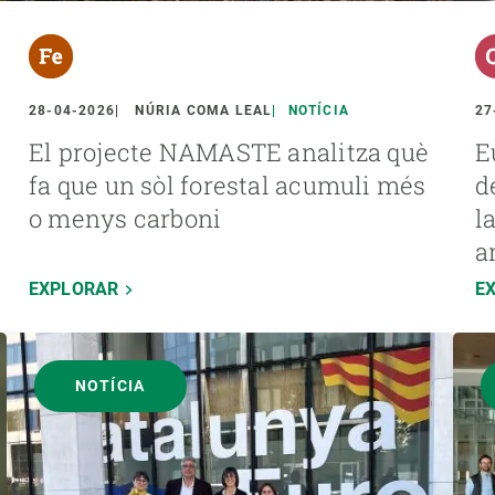
28-04-2026
NÚRIA COMA LEAL
NOTÍCIA
27
El projecte NAMASTE analitza què
E
fa que un sòl forestal acumuli més
d
o menys carboni
l
a
EXPLORAR
E
NOTÍCIA