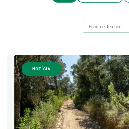
Marca i logotips
Observació de la t
Infraestructures
Temes transversal
Equitat, Diversitat i Inclusió (EDI)
Publicacions
Oficina de premsa
Synthesis Actions
Ciència oberta i gestió del coneixement
Documentació
ÀREES DE RECERCA
NOTÍCIA
FORMAT