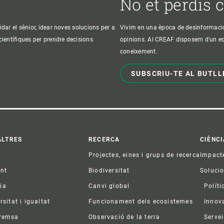
No et perdis 
idar el sènior, idear noves solucions per a
Vivim en una època de desinformació, 
 científiques per prendre decisions
opinions. Al CREAF disposem d'un equi
coneixement.
SUBSCRIU-TE AL BUTLL
ter
ALTRES
RECERCA
CIÈNCI
Projectes, eines i grups de recerca
Impact
ent
Biodiversitat
Soluci
ia
Canvi global
Políti
rsitat i igualtat
Funcionament dels ecosistemes
Innov
premsa
Observació de la terra
Servei