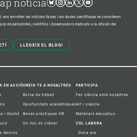
cap notícia
ens envolten les notícies falses i les dades científiques es consideren
p de periodistes, científics i dissenyadors dedicats a la difusió del
ETÍ
LLEGEIX EL BLOG!
A EN ACCIÓ
UNEIX-TE A NOSALTRES
PARTICIPA
e
Borsa de treball
Fes ciència amb nosaltres
ons
Oportunitats acadèmiques
Art i ciència
ca i Gestió
Bones pràctiques HR
Materials educatius
ació
Un lloc on créixer
COL·LABORA
s tècnics
Dona ara