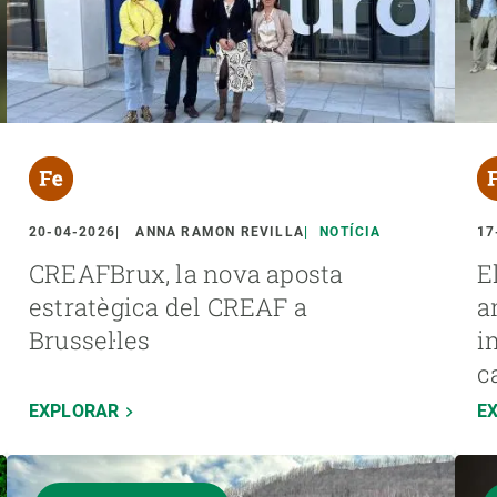
20-04-2026
ANNA RAMON REVILLA
NOTÍCIA
17
CREAFBrux, la nova aposta
E
estratègica del CREAF a
a
Brussel·les
i
c
EXPLORAR
E