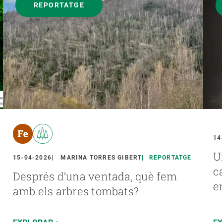
REPORTATGE
14
U
15-04-2026
MARINA TORRES GIBERT
REPORTATGE
c
Després d’una ventada, què fem
e
amb els arbres tombats?