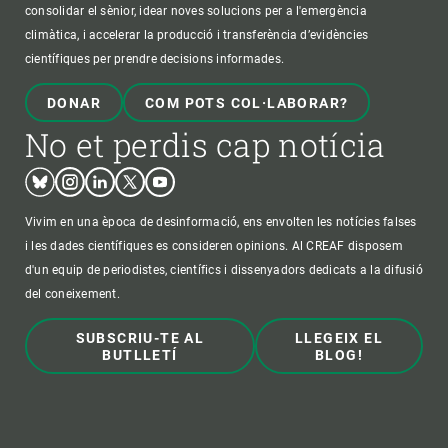
consolidar el sènior, idear noves solucions per a l'emergència
climàtica, i accelerar la producció i transferència d’evidències
científiques per prendre decisions informades.
DONAR
COM POTS COL·LABORAR?
No et perdis cap notícia
Bluesky
Instagram
Linkedin
Twitter
Youtube
Vivim en una època de desinformació, ens envolten les notícies falses
i les dades científiques es consideren opinions. Al CREAF disposem
d'un equip de periodistes, científics i dissenyadors dedicats a la difusió
del coneixement.
SUBSCRIU-TE AL
LLEGEIX EL
BUTLLETÍ
BLOG!