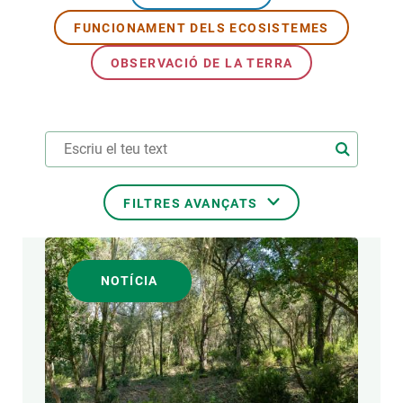
FUNCIONAMENT DELS ECOSISTEMES
PARTICIPA
OBSERVACIÓ DE LA TERRA
NOTÍCIES I AGENDA
FILTRES AVANÇATS
ÀREES DE RECERCA
NOTÍCIA
TEMES TRANSVERSALS
FORMAT