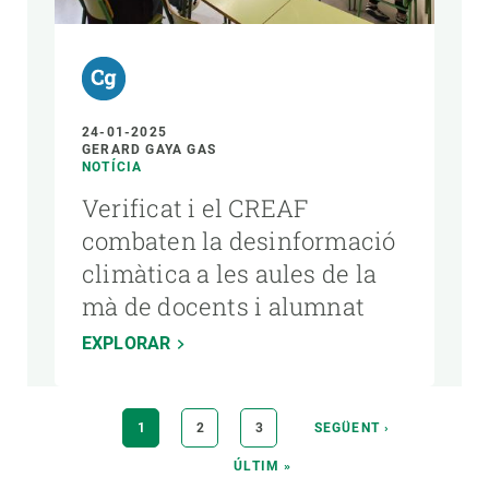
24-01-2025
GERARD GAYA GAS
NOTÍCIA
Verificat i el CREAF
combaten la desinformació
climàtica a les aules de la
mà de docents i alumnat
EXPLORAR
Paginació
PÀGINA
1
PÀGINA
2
PÀGINA
3
PÀGINA
SEGÜENT ›
ACTUAL
SEGÜENT
ÚLTIMA
ÚLTIM »
PÀGINA