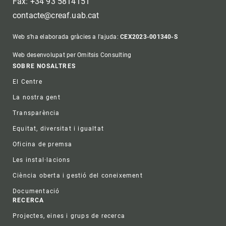
Fax: +34 93 5814151
contacte@creaf.uab.cat
Web s'ha elaborada gràcies a l'ajuda:
CEX2023-001340-S
Web desenvolupat per Omitsis Consulting
Footer
SOBRE NOSALTRES
El Centre
La nostra gent
Transparència
Equitat, diversitat i igualtat
Oficina de premsa
Les instal·lacions
Ciència oberta i gestió del coneixement
Documentació
RECERCA
Projectes, eines i grups de recerca