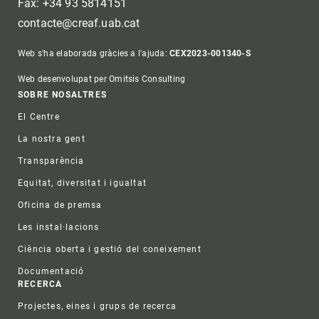
Fax: +34 93 5814151
contacte@creaf.uab.cat
Web s'ha elaborada gràcies a l'ajuda:
CEX2023-001340-S
Web desenvolupat per Omitsis Consulting
Footer
SOBRE NOSALTRES
El Centre
La nostra gent
Transparència
Equitat, diversitat i igualtat
Oficina de premsa
Les instal·lacions
Ciència oberta i gestió del coneixement
Documentació
RECERCA
Projectes, eines i grups de recerca