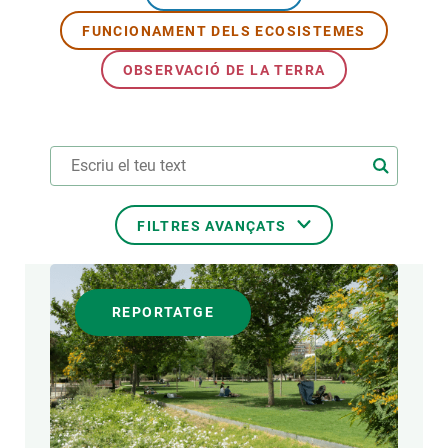
FUNCIONAMENT DELS ECOSISTEMES
PARTICIPA
OBSERVACIÓ DE LA TERRA
NOTÍCIES I AGENDA
FILTRES AVANÇATS
ÀREES DE RECERCA
REPORTATGE
TEMES TRANSVERSALS
FORMAT