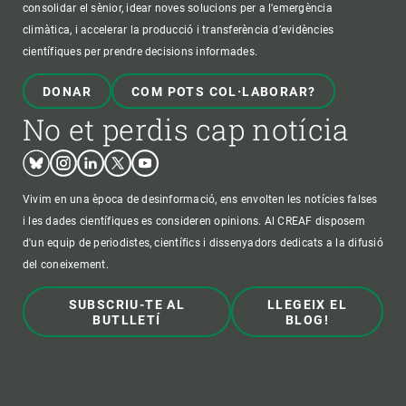
consolidar el sènior, idear noves solucions per a l'emergència
climàtica, i accelerar la producció i transferència d’evidències
científiques per prendre decisions informades.
DONAR
COM POTS COL·LABORAR?
No et perdis cap notícia
Bluesky
Instagram
Linkedin
Twitter
Youtube
Vivim en una època de desinformació, ens envolten les notícies falses
i les dades científiques es consideren opinions. Al CREAF disposem
d'un equip de periodistes, científics i dissenyadors dedicats a la difusió
del coneixement.
SUBSCRIU-TE AL
LLEGEIX EL
BUTLLETÍ
BLOG!