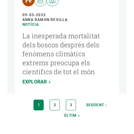
09-03-2022
ANNA RAMON REVILLA
NOTÍCIA
La inesperada mortalitat
dels boscos després dels
fenòmens climàtics
extrems preocupa els
científics de tot el món
EXPLORAR
Paginació
PÀGINA
1
PÀGINA
2
PÀGINA
3
PÀGINA
SEGÜENT ›
ACTUAL
SEGÜENT
ÚLTIMA
ÚLTIM »
PÀGINA