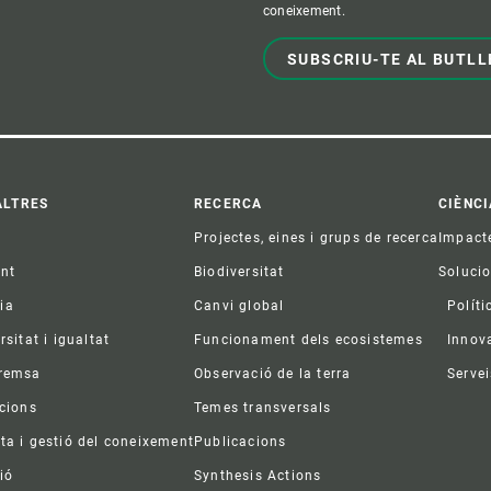
coneixement.
SUBSCRIU-TE AL BUTLL
ter
ALTRES
RECERCA
CIÈNCI
Projectes, eines i grups de recerca
Impact
ent
Biodiversitat
Soluci
ia
Canvi global
Políti
rsitat i igualtat
Funcionament dels ecosistemes
Innov
premsa
Observació de la terra
Servei
acions
Temes transversals
ta i gestió del coneixement
Publicacions
ió
Synthesis Actions