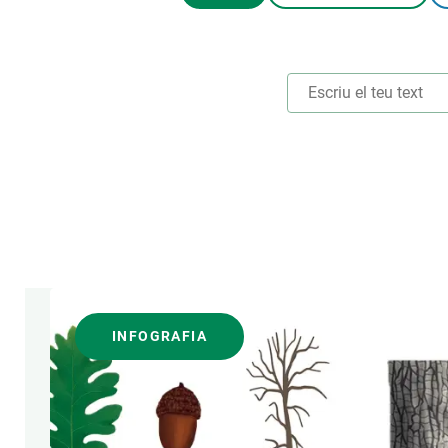
Marca i logotips
Observació de la t
Infraestructures
Temes transversal
Equitat, Diversitat i Inclusió (EDI)
Publicacions
Oficina de premsa
Synthesis Actions
Ciència oberta i gestió del coneixement
Documentació
ÀREES DE RECERCA
FORMAT
INFOGRAFIA