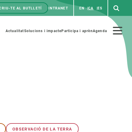
CRIU-TE AL BUTLLETÍ
INTRANET
EN
CA
ES
enú
p
Menú
Actualitat
Solucions i impacte
Participa i aprèn
Agenda
secundario
PARTICIPA
NOTÍCIES I AGENDA
iència i art
Agenda
es ciència amb nosaltres
Esdeveniments anteriors
aterials educatius
Actualitat
COL·LABORA
Notícies
OBSERVACIÓ DE LA TERRA