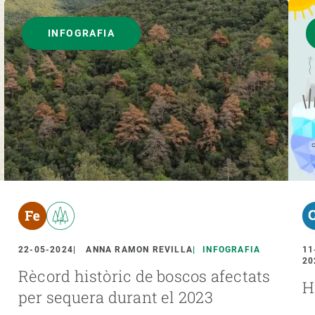
INFOGRAFIA
22-05-2024
ANNA RAMON REVILLA
INFOGRAFIA
11
20
Rècord històric de boscos afectats
H
per sequera durant el 2023