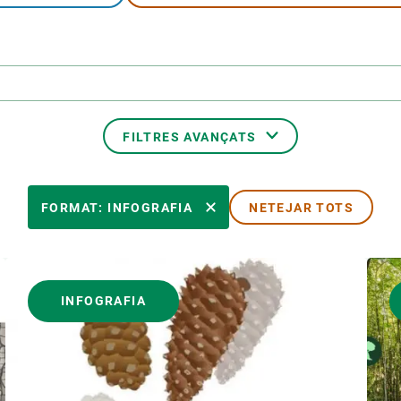
erra
Serveis tècnics
Programa de màsters i doctorat
s
Vine de visitant o sabàtic
Segell de bones pràctiques HRS4R
Un lloc on créixer
Desenvolupament de carrera
FILTRES AVANÇATS
Seminaris i activitats internes
T’oferim formació
TEMES TRANSVERSALS
FORMAT: INFOGRAFIA
NETEJAR TOTS
AUTOR
INFOGRAFIA