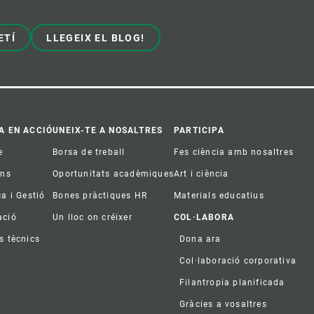
ETÍ
LLEGEIX EL BLOG!
A EN ACCIÓ
UNEIX-TE A NOSALTRES
PARTICIPA
e
Borsa de treball
Fes ciència amb nosaltres
ons
Oportunitats acadèmiques
Art i ciència
ca i Gestió
Bones pràctiques HR
Materials educatius
ació
Un lloc on créixer
COL·LABORA
s tècnics
Dona ara
Col·laboració corporativa
Filantropia planificada
Gràcies a vosaltres