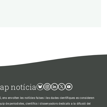
cap notícia
Bluesky
Instagram
Linkedin
Twitter
Youtube
ens envolten les notícies falses i les dades científiques es consideren
p de periodistes, científics i dissenyadors dedicats a la difusió del