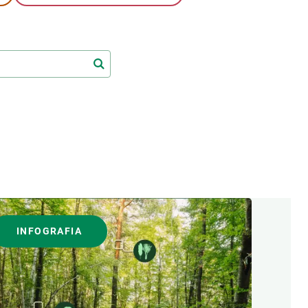
Biodiversitat
Canvi global
Funcionament dels ecosistemes
Observació de la terra
INFOGRAFIA