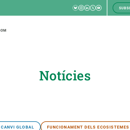
Bluesky
Instagram
Linkedin
Twitter
Youtube
SUBS
RRSS
M
to
SOM
tion
Notícies
CIÈNCIA EN ACCIÓ
UNEIX-TE A NOSALTRES
a
Impacte
Borsa de treball
C
Solucions
Oportunitats acadèmiques
F
Innovació
Demana la teva MSCA-PF
M
 ecosistemes
Política i gestió
Demana la teva beca ERC
CANVI GLOBAL
FUNCIONAMENT DELS ECOSISTEMES