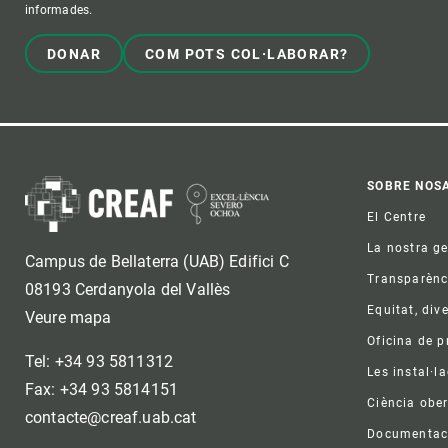
informades.
DONAR
COM POTS COL·LABORAR?
Foo
SOBRE NOS
El Centre
La nostra g
Campus de Bellaterra (UAB) Edifici C
Transparènc
08193 Cerdanyola del Vallès
Equitat, dive
Veure mapa
Oficina de 
Tel: +34 93 5811312
Les instal·l
Fax: +34 93 5814151
Ciència ober
contacte@creaf.uab.cat
Documentac