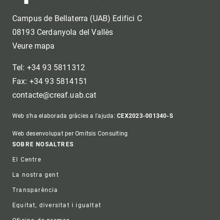
Campus de Bellaterra (UAB) Edifici C
08193 Cerdanyola del Vallès
Veure mapa
Tel: +34 93 5811312
Fax: +34 93 5814151
contacte@creaf.uab.cat
Web s'ha elaborada gràcies a l'ajuda:
CEX2023-001340-S
Web desenvolupat per Omitsis Consulting
Footer
SOBRE NOSALTRES
El Centre
La nostra gent
Transparència
Equitat, diversitat i igualtat