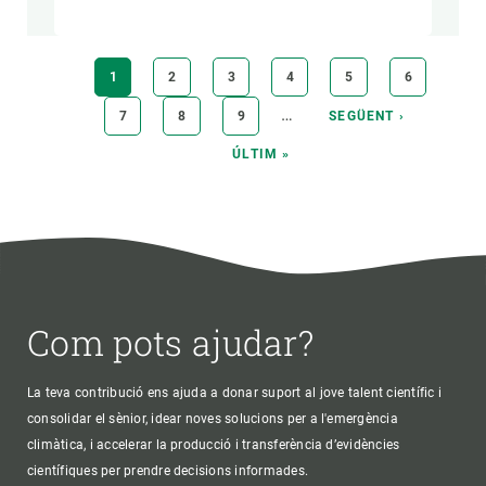
Paginació
PÀGINA
1
PÀGINA
2
PÀGINA
3
PÀGINA
4
PÀGINA
5
PÀGINA
6
ACTUAL
…
PÀGINA
7
PÀGINA
8
PÀGINA
9
PÀGINA
SEGÜENT ›
SEGÜENT
ÚLTIMA
ÚLTIM »
PÀGINA
Com pots ajudar?
La teva contribució ens ajuda a donar suport al jove talent científic i
consolidar el sènior, idear noves solucions per a l'emergència
climàtica, i accelerar la producció i transferència d’evidències
científiques per prendre decisions informades.