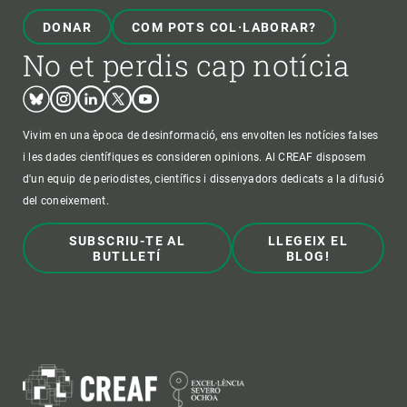
DONAR
COM POTS COL·LABORAR?
No et perdis cap notícia
Bluesky
Instagram
Linkedin
Twitter
Youtube
Vivim en una època de desinformació, ens envolten les notícies falses
i les dades científiques es consideren opinions. Al CREAF disposem
d'un equip de periodistes, científics i dissenyadors dedicats a la difusió
del coneixement.
SUBSCRIU-TE AL
LLEGEIX EL
BUTLLETÍ
BLOG!