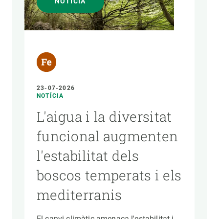
NOTÍCIA
PARTICIPA
NOTÍCIES I AGENDA
23-07-2026
NOTÍCIA
L'aigua i la diversitat
funcional augmenten
l'estabilitat dels
boscos temperats i els
mediterranis
El canvi climàtic amenaça l'estabilitat i