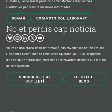
climàtica, i accelerar la producció i transferència d’evidències
científiques per prendre decisions informades.
DONAR
COM POTS COL·LABORAR?
No et perdis cap notícia
Bluesky
Instagram
Linkedin
Twitter
Youtube
Vivim en una època de desinformació, ens envolten les notícies falses
i les dades científiques es consideren opinions. Al CREAF disposem
d'un equip de periodistes, científics i dissenyadors dedicats a la difusió
del coneixement.
SUBSCRIU-TE AL
LLEGEIX EL
BUTLLETÍ
BLOG!