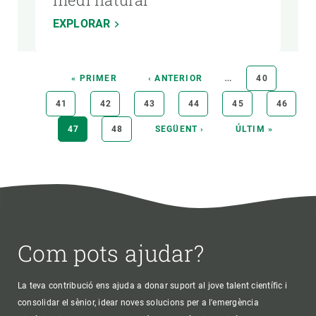
EXPLORAR
Paginació
…
PRIMERA
« PRIMER
PÀGINA
‹ ANTERIOR
PÀGINA
40
PÀGINA
ANTERIOR
PÀGINA
41
PÀGINA
42
PÀGINA
43
PÀGINA
44
PÀGINA
45
PÀGINA
46
PÀGINA
47
PÀGINA
48
PÀGINA
SEGÜENT ›
ÚLTIMA
ÚLTIM »
ACTUAL
SEGÜENT
PÀGINA
Com pots ajudar?
La teva contribució ens ajuda a donar suport al jove talent científic i
consolidar el sènior, idear noves solucions per a l'emergència