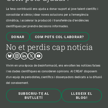
La teva contribució ens ajuda a donar suport al jove talent científic i
consolidar el sènior, idear noves solucions per a l'emergència
climàtica, i accelerar la producció i transferència d’evidències
científiques per prendre decisions informades.
DONAR
COM POTS COL·LABORAR?
No et perdis cap notícia
Bluesky
Instagram
Linkedin
Twitter
Youtube
Vivim en una època de desinformació, ens envolten les notícies falses
i les dades científiques es consideren opinions. Al CREAF disposem
d'un equip de periodistes, científics i dissenyadors dedicats a la difusió
del coneixement.
SUBSCRIU-TE AL
LLEGEIX EL
BUTLLETÍ
BLOG!