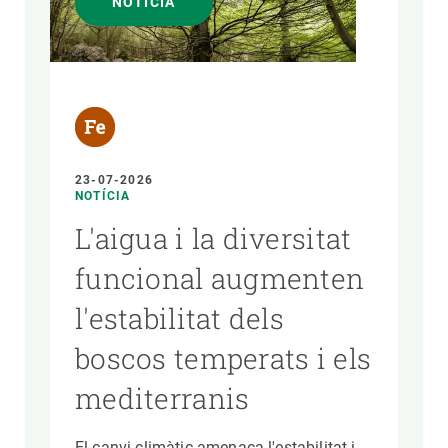
NOTÍCIA
PARTICIPA
NOTÍCIES I AGENDA
23-07-2026
NOTÍCIA
L'aigua i la diversitat
funcional augmenten
l'estabilitat dels
boscos temperats i els
mediterranis
El canvi climàtic amenaça l'estabilitat i