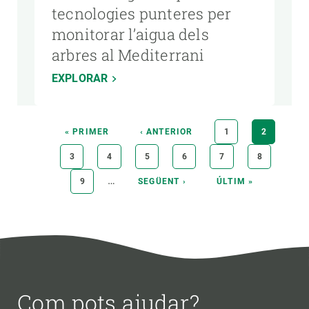
tecnologies punteres per
monitorar l’aigua dels
arbres al Mediterrani
EXPLORAR
Paginació
PRIMERA
« PRIMER
PÀGINA
‹ ANTERIOR
PÀGINA
1
PÀGINA
2
PÀGINA
ANTERIOR
ACTUAL
PÀGINA
3
PÀGINA
4
PÀGINA
5
PÀGINA
6
PÀGINA
7
PÀGINA
8
…
PÀGINA
9
PÀGINA
SEGÜENT ›
ÚLTIMA
ÚLTIM »
SEGÜENT
PÀGINA
Com pots ajudar?