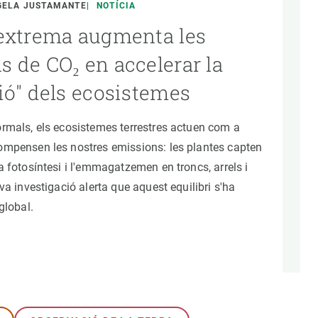
Biodiversitat
GELA JUSTAMANTE
NOTÍCIA
Canvi global
 extrema augmenta les
Funcionament dels ecosistemes
s de CO₂ en accelerar la
Observació de la terra
ió" dels ecosistemes
rmals, els ecosistemes terrestres actuen com a
mpensen les nostres emissions: les plantes capten
a fotosíntesi i l'emmagatzemen en troncs, arrels i
va investigació alerta que aquest equilibri s'ha
global.