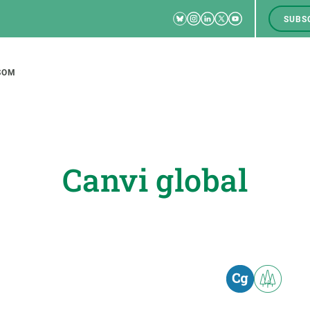
Bluesky
Instagram
Linkedin
Twitter
Youtube
SUBS
RRSS
M
to
SOM
tion
Canvi global
CIÈNCIA EN ACCIÓ
UNEIX-TE A NOSALTRES
a
Impacte
Borsa de treball
C
Solucions
Oportunitats acadèmiques
F
Innovació
Demana la teva MSCA-PF
M
 ecosistemes
Política i gestió
Demana la teva beca ERC