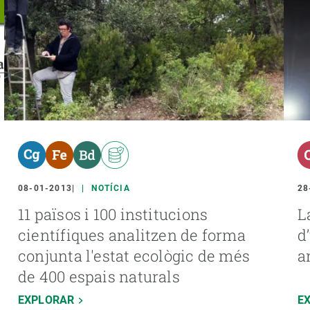
08-01-2013
NOTÍCIA
28
11 països i 100 institucions
L
científiques analitzen de forma
d
conjunta l'estat ecològic de més
a
de 400 espais naturals
EXPLORAR
E