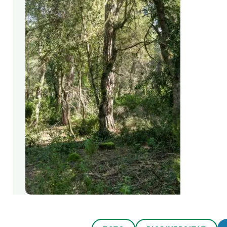
Marca i logotips
Observació de la t
Infraestructures
Temes transversal
Equitat, Diversitat i Inclusió (EDI)
Publicacions
Oficina de premsa
Synthesis Actions
Ciència oberta i gestió del coneixement
Documentació