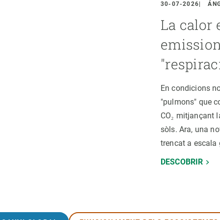
erra
Serveis tècnics
Programa de màsters i doctorat
30-07-2026
ÁN
s
Vine de visitant o sabàtic
La calor
Segell de bones pràctiques HRS4R
emission
Un lloc on créixer
"respirac
Desenvolupament de carrera
Seminaris i activitats internes
En condicions no
T’oferim formació
"pulmons" que co
CO₂ mitjançant l
sòls. Ara, una no
trencat a escala 
DESCOBRIR