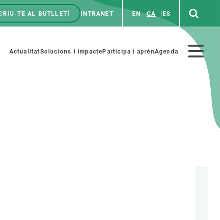
CRIU-TE AL BUTLLETÍ
INTRANET
EN
CA
ES
enú
p
Menú
Actualitat
Solucions i impacte
Participa i aprèn
Agenda
secundario
PARTICIPA
NOTÍCIES I AGENDA
iència i art
Agenda
es ciència amb nosaltres
Esdeveniments anteriors
aterials educatius
Actualitat
COL·LABORA
Notícies