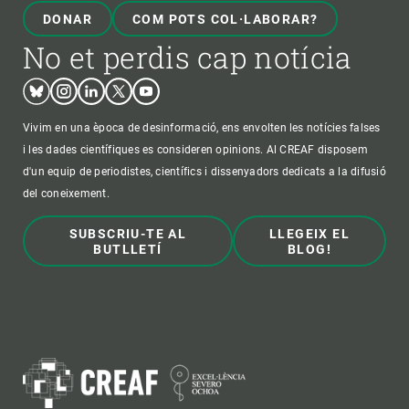
DONAR
COM POTS COL·LABORAR?
No et perdis cap notícia
Bluesky
Instagram
Linkedin
Twitter
Youtube
Vivim en una època de desinformació, ens envolten les notícies falses
i les dades científiques es consideren opinions. Al CREAF disposem
d'un equip de periodistes, científics i dissenyadors dedicats a la difusió
del coneixement.
SUBSCRIU-TE AL
LLEGEIX EL
BUTLLETÍ
BLOG!