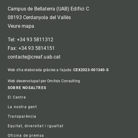
Campus de Bellaterra (UAB) Edifici C
08193 Cerdanyola del Vallès
Veure mapa
Tel: +34 93 5811312
Fax: +34 93 5814151
contacte@creaf.uab.cat
Web s'ha elaborada gràcies a l'ajuda:
CEX2023-001340-S
Web desenvolupat per Omitsis Consulting
Footer
SOBRE NOSALTRES
El Centre
La nostra gent
Transparència
Equitat, diversitat i igualtat
Oficina de premsa