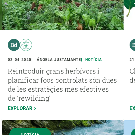
02-04-2025
ÁNGELA JUSTAMANTE
NOTÍCIA
21
Reintroduir grans herbívors i
C
planificar focs controlats són dues
d
de les estratègies més efectives
de ‘rewilding’
EXPLORAR
E
NOTÍCIA