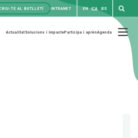
CRIU-TE AL BUTLLETÍ
INTRANET
EN
CA
ES
enú
p
Menú
Actualitat
Solucions i impacte
Participa i aprèn
Agenda
secundario
PARTICIPA
NOTÍCIES I AGENDA
iència i art
Agenda
es ciència amb nosaltres
Esdeveniments anteriors
aterials educatius
Actualitat
COL·LABORA
Notícies