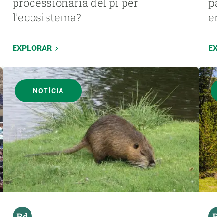
processionària del pi per
p
l'ecosistema?
e
EXPLORAR
E
NOTÍCIA