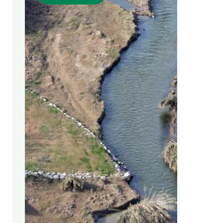
Marca i logotips
Observació de la t
Infraestructures
Temes transversal
Equitat, Diversitat i Inclusió (EDI)
Publicacions
Oficina de premsa
Synthesis Actions
Ciència oberta i gestió del coneixement
Documentació