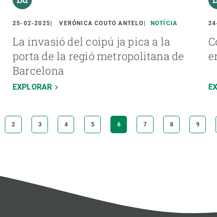
25-02-2025
VERÓNICA COUTO ANTELO
NOTÍCIA
24
La invasió del coipú ja pica a la
C
porta de la regió metropolitana de
e
Barcelona
EXPLORAR
E
PÀGINA
2
PÀGINA
3
PÀGINA
4
PÀGINA
5
PÀGINA
6
PÀGINA
7
PÀGINA
8
PÀGIN
9
ACTUAL