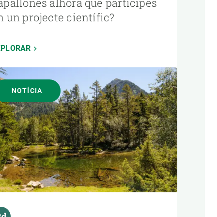
apallones alhora que participes
n un projecte científic?
XPLORAR
NOTÍCIA