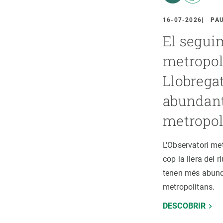
erra
Serveis tècnics
Programa de màsters i doctorat
s
Vine de visitant o sabàtic
16-07-2026
PA
Segell de bones pràctiques HRS4R
El segui
Un lloc on créixer
metropoli
Desenvolupament de carrera
Llobrega
Seminaris i activitats internes
abundants
T’oferim formació
metropol
L'Observatori me
cop la llera del 
tenen més abundà
metropolitans.
DESCOBRIR