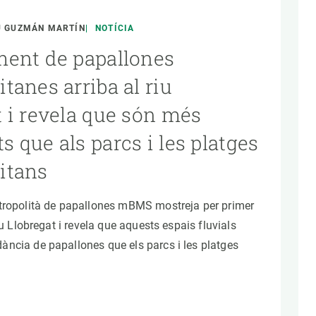
Biodiversitat
Canvi global
U GUZMÁN MARTÍN
NOTÍCIA
Funcionament dels ecosistemes
ment de papallones
Observació de la terra
tanes arriba al riu
t i revela que són més
 que als parcs i les platges
itans
tropolità de papallones mBMS mostreja per primer
riu Llobregat i revela que aquests espais fluvials
ncia de papallones que els parcs i les platges