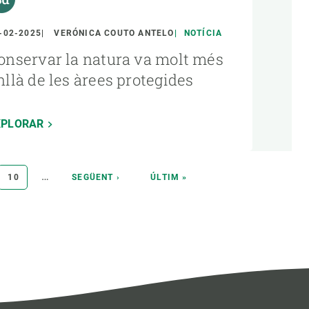
-02-2025
VERÓNICA COUTO ANTELO
NOTÍCIA
onservar la natura va molt més
nllà de les àrees protegides
XPLORAR
…
A
PÀGINA
10
PÀGINA
SEGÜENT ›
ÚLTIMA
ÚLTIM »
SEGÜENT
PÀGINA