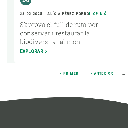
28-02-2025
ALÍCIA PÉREZ-PORRO
OPINIÓ
S’aprova el full de ruta per
conservar i restaurar la
biodiversitat al món
EXPLORAR
Paginació
…
PRIMERA
« PRIMER
PÀGINA
‹ ANTERIOR
PÀGINA
ANTERIOR