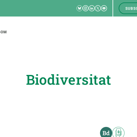
Bluesky
Instagram
Linkedin
Twitter
Youtube
SUBS
RRSS
M
to
SOM
tion
Biodiversitat
CIÈNCIA EN ACCIÓ
UNEIX-TE A NOSALTRES
a
Impacte
Borsa de treball
C
Solucions
Oportunitats acadèmiques
F
Innovació
Demana la teva MSCA-PF
M
 ecosistemes
Política i gestió
Demana la teva beca ERC