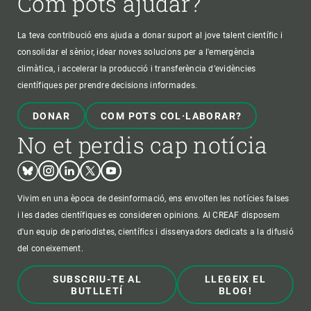
Com pots ajudar?
La teva contribució ens ajuda a donar suport al jove talent científic i
consolidar el sènior, idear noves solucions per a l'emergència
climàtica, i accelerar la producció i transferència d’evidències
científiques per prendre decisions informades.
DONAR
COM POTS COL·LABORAR?
No et perdis cap notícia
Bluesky
Instagram
Linkedin
Twitter
Youtube
Vivim en una època de desinformació, ens envolten les notícies falses
i les dades científiques es consideren opinions. Al CREAF disposem
d'un equip de periodistes, científics i dissenyadors dedicats a la difusió
del coneixement.
SUBSCRIU-TE AL
LLEGEIX EL
BUTLLETÍ
BLOG!